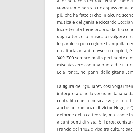
allo spettacolo teatrale “Notre Dame d
Nonostante non sia un’appassionata di t
più che ha fatto sì che in alcune scen
musicale del geniale Riccardo Cocciant
luci è tenuta bene proprio dal filo con
dagli attori, è la musica a svolgere i
le parole si può cogliere tranquillamen
da attori/cantanti davvero completi, è 
‘400-’500 sempre molto pertinente e ma
mischiassero con una punta di cultura
Lola Ponce, nei panni della gitana Es
La figura del “giullare”, così volgar
(interpretato nella versione italiana d
centralità che la musica svolge in tutt
anche nel romanzo di Victor Hugo, è 
deforme della cattedrale, ma, come in 
alcuni punti di vista, è il protagonista
Francia del 1482 divisa tra cultura sa