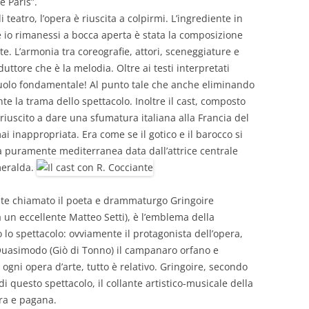
e Paris”.
eatro, l’opera è riuscita a colpirmi. L’ingrediente in
e io rimanessi a bocca aperta è stata la composizione
e. L’armonia tra coreografie, attori, sceneggiature e
duttore che è la melodia. Oltre ai testi interpretati
l ruolo fondamentale! Al punto tale che anche eliminando
te la trama dello spettacolo. Inoltre il cast, composto
riuscito a dare una sfumatura italiana alla Francia del
i inappropriata. Era come se il gotico e il barocco si
 puramente mediterranea data dall’attrice centrale
meralda.
mente chiamato il poeta e drammaturgo Gringoire
a un eccellente Matteo Setti), è l’emblema della
o lo spettacolo: ovviamente il protagonista dell’opera,
Quasimodo (Giò di Tonno) il campanaro orfano e
ogni opera d’arte, tutto è relativo. Gringoire, secondo
 di questo spettacolo, il collante artistico-musicale della
cra e pagana.